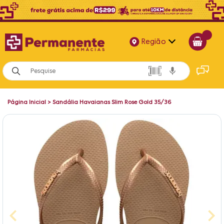
Região
Alagoas
Bahia
Página Inicial
>
Sandália Havaianas Slim Rose Gold 35/36
Paraíba
Pernambuco