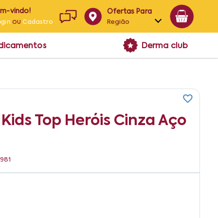
em-vindo!
Ofertas Para
ou
Região
ogin
Cadastro
Alagoas
edicamentos
Derma club
Bahia
Paraíba
Pernambuco
Kids Top Heróis Cinza Aço
1981