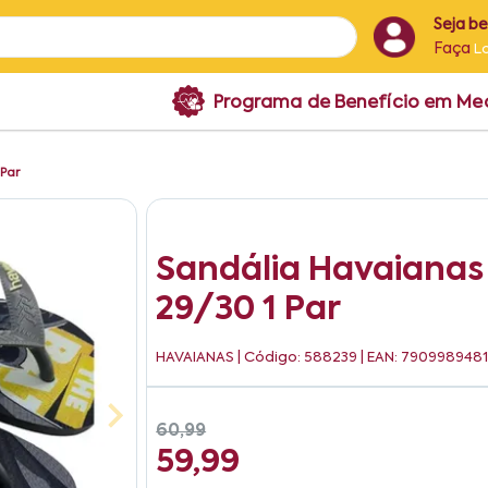
Seja b
Faça
L
Programa de Benefício em M
 Par
Sandália Havaianas 
29/30 1 Par
HAVAIANAS
| Código: 588239 | EAN: 790998948
60,99
59,99