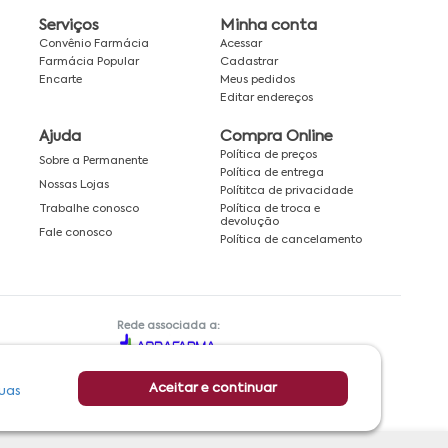
Serviços
Minha conta
Convênio Farmácia
Acessar
Farmácia Popular
Cadastrar
Encarte
Meus pedidos
Editar endereços
Ajuda
Compra Online
Política de preços
Sobre a Permanente
Política de entrega
Nossas Lojas
Polítitca de privacidade
Política de troca e
Trabalhe conosco
devolução
Fale conosco
Política de cancelamento
Rede associada a:
Aceitar e continuar
uas