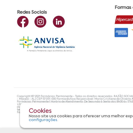
Formas
Redes Sociais
Copyright ©? 2021 Farmácias Permanente - Todos os direitos reservados. RAZÃO SOCIA
- Maceió - AL| CEP:57.051-000 Farmacêutica Responsável: Maria Cristiene de Oliveira A
Farmácias Permanente | Horário de Atendimento: De Segunda à Sexta das 8h00 às 17h
site não devem ser utilizadas para automedicação e, de forma alguma, substituem as
diagnosticar problemas de saúde e prescrever o tratamento adequado. Se os sintoma
tecnologias mais avançadas de proteção de dados, para que você possa realizar suas
Cookies
Farmácias Permanente. Todos os pedidos efetuados estão sujeitos à confirmação da d
Nosso site usa cookies para oferecer uma melhor exp
configurações.