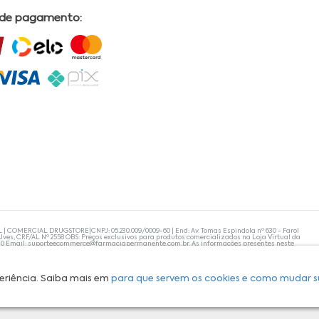
 de pagamento:
L | COMERCIAL DRUGSTORE|CNPJ: 05.230.009/0009-60 | End: Av. Tomas Espindola nº 630 - Farol
lves, CRF/AL Nº 2558 OBS: Preços exclusivos para produtos comercializados na Loja Virtual da
30 Email:
suporteecommerce@farmaciapermanente.com.br
. As informações presentes neste
 orientações de um profissional da área médica. Apenas o médico está capacitado para
s persistirem, um médico deve ser consultado. A Farmácia Permanente trabalha com as
 compras com tranquilidade. A privacidade e a segurança dos clientes são compromissos da
isponibilidade de produto em nosso estoque.
eriência. Saiba mais em
para que servem os cookies e como mudar s