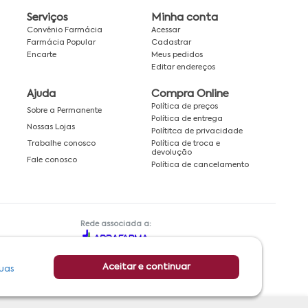
Serviços
Minha conta
Convênio Farmácia
Acessar
Farmácia Popular
Cadastrar
Encarte
Meus pedidos
Editar endereços
Ajuda
Compra Online
Política de preços
Sobre a Permanente
Política de entrega
Nossas Lojas
Polítitca de privacidade
Política de troca e
Trabalhe conosco
devolução
Fale conosco
Política de cancelamento
Rede associada a:
Aceitar e continuar
uas