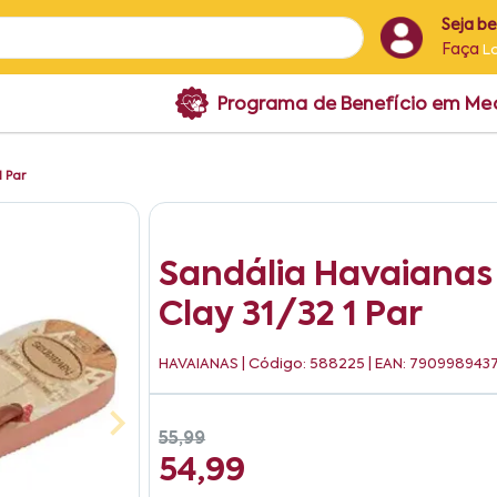
Seja b
Faça
L
Programa de Benefício em M
1 Par
Sandália Havaianas 
Clay 31/32 1 Par
HAVAIANAS
| Código: 588225 | EAN: 790998943
55,99
54,99