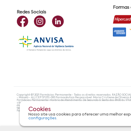
Formas
Redes Sociais
Copyright ©? 2021 Farmácias Permanente - Todos os direitos reservados. RAZÃO SOCIA
- Maceió - AL| CEP:57.051-000 Farmacêutica Responsável: Maria Cristiene de Oliveira A
Farmácias Permanente | Horário de Atendimento: De Segunda à Sexta das 8h00 às 17h
site não devem ser utilizadas para automedicação e, de forma alguma, substituem as
diagnosticar problemas de saúde e prescrever o tratamento adequado. Se os sintoma
tecnologias mais avançadas de proteção de dados, para que você possa realizar suas
Cookies
Farmácias Permanente. Todos os pedidos efetuados estão sujeitos à confirmação da d
Nosso site usa cookies para oferecer uma melhor exp
configurações.