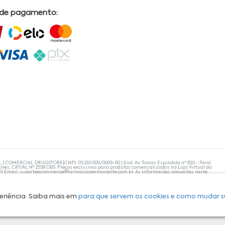
 de pagamento:
L | COMERCIAL DRUGSTORE|CNPJ: 05.230.009/0009-60 | End: Av. Tomas Espindola nº 630 - Farol
lves, CRF/AL Nº 2558 OBS: Preços exclusivos para produtos comercializados na Loja Virtual da
30 Email:
suporteecommerce@farmaciapermanente.com.br
. As informações presentes neste
 orientações de um profissional da área médica. Apenas o médico está capacitado para
s persistirem, um médico deve ser consultado. A Farmácia Permanente trabalha com as
 compras com tranquilidade. A privacidade e a segurança dos clientes são compromissos da
isponibilidade de produto em nosso estoque.
eriência. Saiba mais em
para que servem os cookies e como mudar s