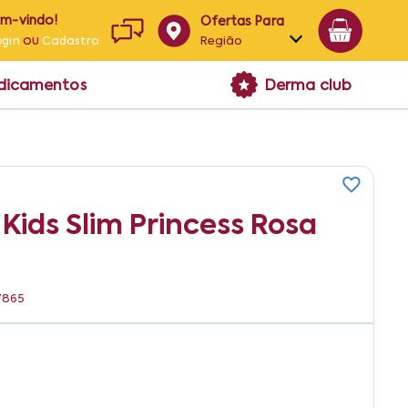
em-vindo!
Ofertas Para
ou
Região
ogin
Cadastro
Alagoas
edicamentos
Derma club
Bahia
Paraíba
Pernambuco
Kids Slim Princess Rosa
7865