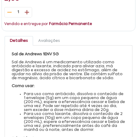
1
Vendido e entregue por
Farmácia Permanente
Detalhes
Avaliações
Sal de Andrews 1ENV 5G
Sal de Andrews é um medicamento utilizado como
antiácido e laxante, indicado para aliviar azia, má
digestão e excesso de acidez no estômago, além de
ajudar no alívio da prisão de ventre. Ele contém sulfato
de magnésio, ácido cítrico e bicarbonato de sódio.
Como usar:
Para uso como antiácido, dissolva o conteúdo de
1 envelope (5g) em um copo pequeno de água
(200 mL), espere a efervescência cessar e beba de
uma vez. Pode ser repetido até 4 vezes ao dia,
sem exceder a dose máxima diária de 20g.
Para uso como laxante, dissolva o conteúdo de 2
envelopes (10g) em um copo pequeno de água
(200 mL), espere a efervescência cessar e beba de
uma vez, preferencialmente antes do café da
manhã ou à noite, antes de dormir.