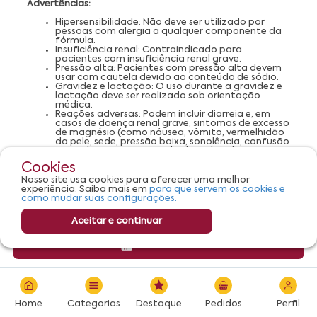
Advertências:
Hipersensibilidade: Não deve ser utilizado por
pessoas com alergia a qualquer componente da
fórmula.
Insuficiência renal: Contraindicado para
pacientes com insuficiência renal grave.
Pressão alta: Pacientes com pressão alta devem
usar com cautela devido ao conteúdo de sódio.
Gravidez e lactação: O uso durante a gravidez e
lactação deve ser realizado sob orientação
médica.
Reações adversas: Podem incluir diarreia e, em
casos de doença renal grave, sintomas de excesso
de magnésio (como náusea, vômito, vermelhidão
da pele, sede, pressão baixa, sonolência, confusão
mental, fraqueza muscular, lentidão dos
batimentos cardíacos, coma e infarto).
Cookies
Sal de Andrews é um medicamento. Seu uso pode
trazer riscos. Consulte um médico ou
Nosso site usa cookies para oferecer uma melhor
farmacêutico. Leia a bula.
experiência. Saiba mais em
para que servem os cookies e
como mudar suas configurações.
Aceitar e continuar
Adicionar
Home
Categorias
Destaque
Pedidos
Perfil