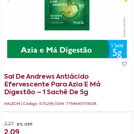
Sal De Andrews Antiácido
Efervescente Para Azia E Má
Digestão – 1 Sachê De 5g
HALEON
| Código: 570296 | EAN: 7794640173608
2,27
8% OFF
2,09