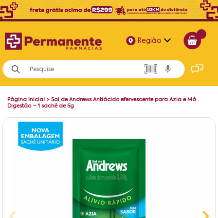
Região
Alagoas
Bahia
Página Inicial
>
Sal de Andrews Antiácido efervescente para Azia e Má
Paraíba
Digestão – 1 sachê de 5g
Pernambuco