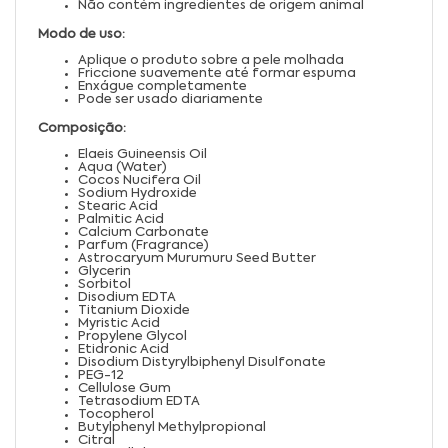
Não contém ingredientes de origem animal
Modo de uso:
Aplique o produto sobre a pele molhada
Friccione suavemente até formar espuma
Enxágue completamente
Pode ser usado diariamente
Composição:
Elaeis Guineensis Oil
Aqua (Water)
Cocos Nucifera Oil
Sodium Hydroxide
Stearic Acid
Palmitic Acid
Calcium Carbonate
Parfum (Fragrance)
Astrocaryum Murumuru Seed Butter
Glycerin
Sorbitol
Disodium EDTA
Titanium Dioxide
Myristic Acid
Propylene Glycol
Etidronic Acid
Disodium Distyrylbiphenyl Disulfonate
PEG-12
Cellulose Gum
Tetrasodium EDTA
Tocopherol
Butylphenyl Methylpropional
Citral