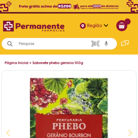
Região
Alagoas
Bahia
Página Inicial
>
Sabonete phebo geranio 100g
Paraíba
Pernambuco