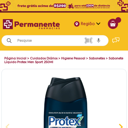
Região
Alagoas
Bahia
Página Inicial
>
Cuidados Diários
>
Higiene Pessoal
>
Sabonetes
>
Sabonete
Paraíba
Líquido Protex Men Sport 250Ml
Pernambuco