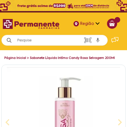
Região
Alagoas
Bahia
Página Inicial
>
Sabonete Líquido Intímo Candy Rosa Selvagem 200Ml
Paraíba
Pernambuco