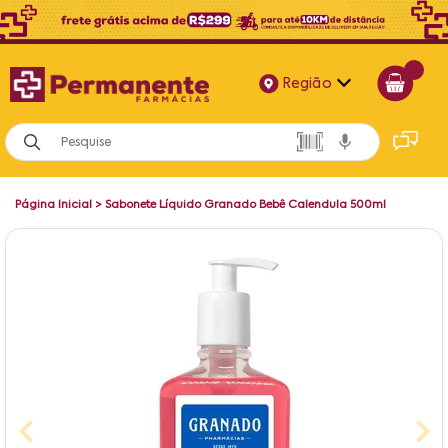
Região
Alagoas
Bahia
Página Inicial
>
Sabonete Líquido Granado Bebê Calendula 500ml
Paraíba
Pernambuco