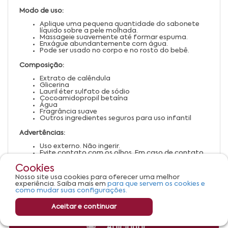
Modo de uso:
Aplique uma pequena quantidade do sabonete
líquido sobre a pele molhada.
Massageie suavemente até formar espuma.
Enxágue abundantemente com água.
Pode ser usado no corpo e no rosto do bebê.
Composição:
Extrato de calêndula
Glicerina
Lauril éter sulfato de sódio
Cocoamidopropil betaína
Água
Fragrância suave
Outros ingredientes seguros para uso infantil
Advertências:
Uso externo. Não ingerir.
Evite contato com os olhos. Em caso de contato,
enxágue abundantemente.
Suspenda o uso em caso de irritação ou alergia.
Cookies
Mantenha fora do alcance de crianças.
Nosso site usa cookies para oferecer uma melhor
Armazene em local fresco, seco e ao abrigo da
experiência. Saiba mais em
para que servem os cookies e
luz.
como mudar suas configurações.
Aceitar e continuar
Adicionar