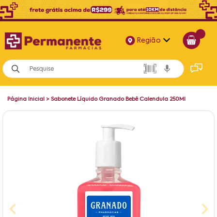
Região
Alagoas
Bahia
Página Inicial
>
Sabonete Líquido Granado Bebê Calendula 250Ml
Paraíba
Pernambuco