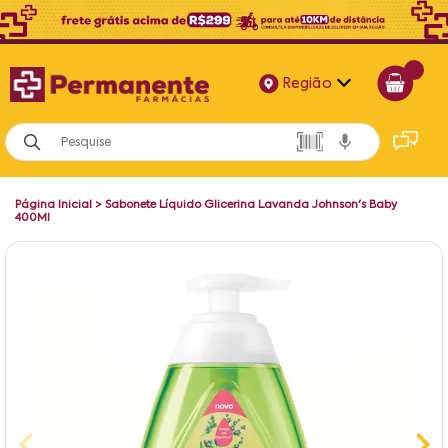
Região
Alagoas
Bahia
Página Inicial
>
Sabonete Líquido Glicerina Lavanda Johnson's Baby
Paraíba
400Ml
Pernambuco