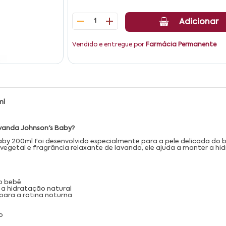
1
Adicionar
Vendido e entregue por
Farmácia Permanente
ml
avanda Johnson's Baby?
aby 200ml foi desenvolvido especialmente para a pele delicada do
ina vegetal e fragrância relaxante de lavanda, ele ajuda a manter a
do bebê
 a hidratação natural
para a rotina noturna
o