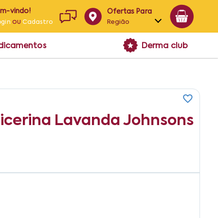
em-vindo!
Ofertas Para
ou
Região
ogin
Cadastro
Alagoas
edicamentos
Derma club
Bahia
Paraíba
Pernambuco
licerina Lavanda Johnsons