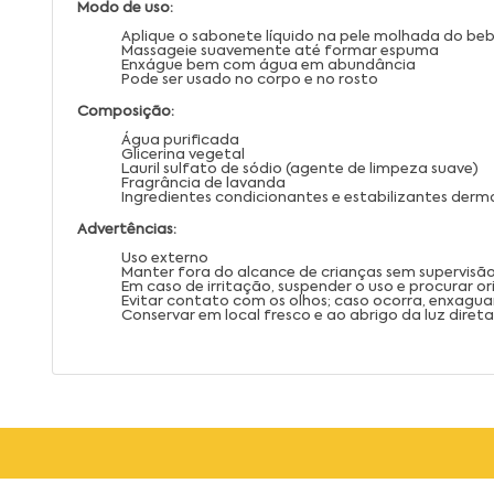
Modo de uso:
Aplique o sabonete líquido na pele molhada do b
Massageie suavemente até formar espuma
Enxágue bem com água em abundância
Pode ser usado no corpo e no rosto
Composição:
Água purificada
Glicerina vegetal
Lauril sulfato de sódio (agente de limpeza suave)
Fragrância de lavanda
Ingredientes condicionantes e estabilizantes der
Advertências:
Uso externo
Manter fora do alcance de crianças sem supervisã
Em caso de irritação, suspender o uso e procurar 
Evitar contato com os olhos; caso ocorra, enxa
Conservar em local fresco e ao abrigo da luz direta