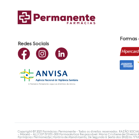
Formas
Redes Sociais
Copyright ©? 2021 Farmácias Permanente - Todos os direitos reservados. RAZÃO SOCIA
- Maceió - AL| CEP:57.051-000 Farmacêutica Responsável: Maria Cristiene de Oliveira A
Farmácias Permanente | Horário de Atendimento: De Segunda à Sexta das 8h00 às 17h