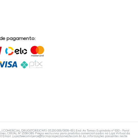
 de pagamento:
L | COMERCIAL DRUGSTORE|CNPJ: 05.230.009/0009-60 | End: Av. Tomas Espindola nº 630 - Farol
lves, CRF/AL Nº 2558 OBS: Preços exclusivos para produtos comercializados na Loja Virtual da
30 Email:
suporteecommerce@farmaciapermanente.com.br
. As informações presentes neste