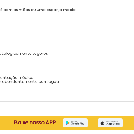
ebê com as mãos ou uma esponja macia
matologicamente seguros
o
orientação médica
guar abundantemente com água
Baixe nosso APP