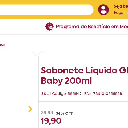
Seja b
Faça
L
Programa de Benefício em M
0Ml
Sabonete Líquido G
Baby 200ml
J & J
| Código: 586647 | EAN: 7891010256838
29,99
34% OFF
19,90