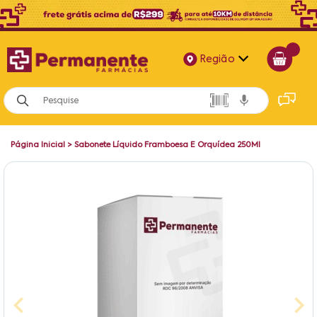
Região
Alagoas
Bahia
Página Inicial
>
Sabonete Líquido Framboesa E Orquídea 250Ml
Paraíba
Pernambuco