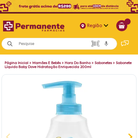
Região
Alagoas
Bahia
Página Inicial
>
Mamães E Bebês
>
Hora Do Banho
>
Sabonetes
>
Sabonete
Paraíba
Líquido Baby Dove Hidratação Enriquecida 200ml
Pernambuco