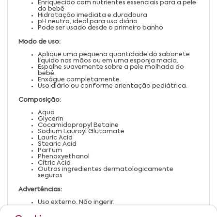
Enriquecido com nutrientes essenciais para a pele
do bebê
Hidratação imediata e duradoura
pH neutro, ideal para uso diário
Pode ser usado desde o primeiro banho
Modo de uso:
Aplique uma pequena quantidade do sabonete
líquido nas mãos ou em uma esponja macia.
Espalhe suavemente sobre a pele molhada do
bebê.
Enxágue completamente.
Uso diário ou conforme orientação pediátrica.
Composição:
Aqua
Glycerin
Cocamidopropyl Betaine
Sodium Lauroyl Glutamate
Lauric Acid
Stearic Acid
Parfum
Phenoxyethanol
Citric Acid
Outros ingredientes dermatologicamente
seguros
Advertências:
Uso externo. Não ingerir.
Evite contato com os olhos. Em caso de contato,
enxágue abundantemente.