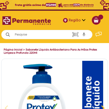
Região
Alagoas
Bahia
Página Inicial
>
Sabonete Líquido Antibacteriano Para As Mãos Protex
Paraíba
Limpeza Profunda 220Ml
Pernambuco