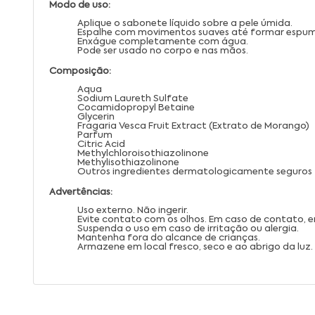
Modo de uso:
Aplique o sabonete líquido sobre a pele úmida.
Espalhe com movimentos suaves até formar espu
Enxágue completamente com água.
Pode ser usado no corpo e nas mãos.
Composição:
Aqua
Sodium Laureth Sulfate
Cocamidopropyl Betaine
Glycerin
Fragaria Vesca Fruit Extract (Extrato de Morango)
Parfum
Citric Acid
Methylchloroisothiazolinone
Methylisothiazolinone
Outros ingredientes dermatologicamente seguros
Advertências:
Uso externo. Não ingerir.
Evite contato com os olhos. Em caso de contato,
Suspenda o uso em caso de irritação ou alergia.
Mantenha fora do alcance de crianças.
Armazene em local fresco, seco e ao abrigo da luz.