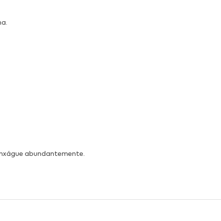
ma.
 enxágue abundantemente.