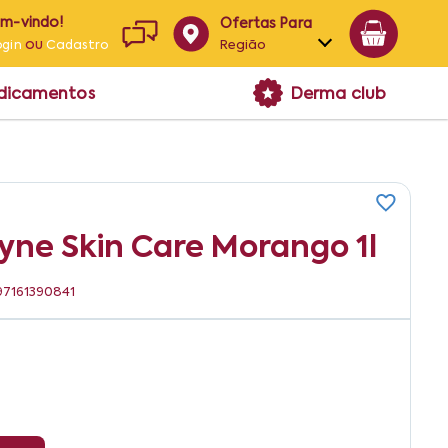
em-vindo!
Ofertas Para
ou
Região
ogin
Cadastro
Alagoas
edicamentos
Derma club
Bahia
Paraíba
Pernambuco
yne Skin Care Morango 1l
897161390841