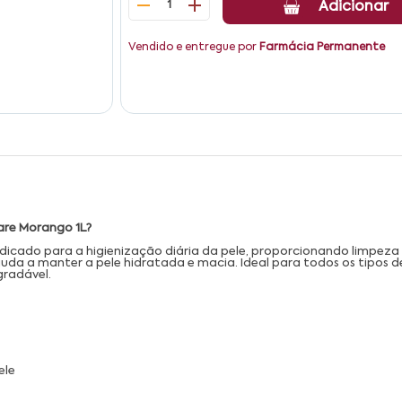
1
Adicionar
Vendido e entregue por
Farmácia Permanente
Care Morango 1L?
ndicado para a higienização diária da pele, proporcionando limpez
a a manter a pele hidratada e macia. Ideal para todos os tipos de
radável.
ele