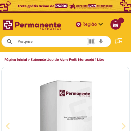
Região
Alagoas
Bahia
Página Inicial
>
Sabonete Líquido Alyne Frutti Maracujá 1 Litro
Paraíba
Pernambuco