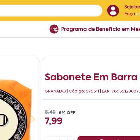
Seja b
Faça
L
Programa de Benefício em M
Sabonete Em Barra 
GRANADO
| Código: 575511 | EAN: 78965129097
8,49
6% OFF
7,99