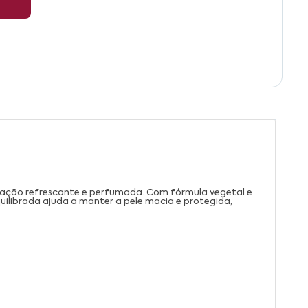
nsação refrescante e perfumada. Com fórmula vegetal e
uilibrada ajuda a manter a pele macia e protegida,