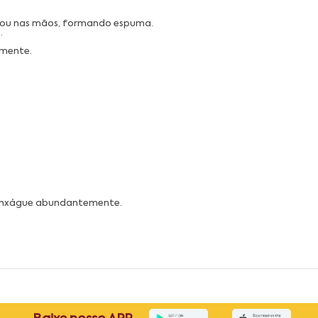
a ou nas mãos, formando espuma.
.
amente.
 enxágue abundantemente.