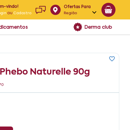
em-vindo!
Ofertas Para
ou
Região
ogin
Cadastro
Alagoas
edicamentos
Derma club
Bahia
Paraíba
Pernambuco
Phebo Naturelle 90g
70