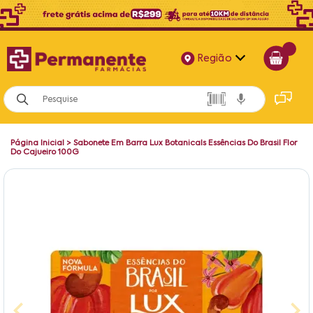
Região
Alagoas
Bahia
Página Inicial
>
Sabonete Em Barra Lux Botanicals Essências Do Brasil Flor
Paraíba
Do Cajueiro 100G
Pernambuco