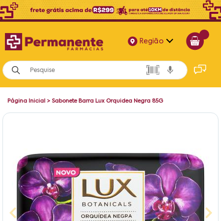
Região
Alagoas
Bahia
Página Inicial
>
Sabonete Barra Lux Orquidea Negra 85G
Paraíba
Pernambuco