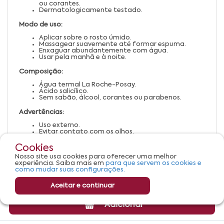
ou corantes.
Dermatologicamente testado.
Modo de uso:
Aplicar sobre o rosto úmido.
Massagear suavemente até formar espuma.
Enxaguar abundantemente com água.
Usar pela manhã e à noite.
Composição:
Água termal La Roche-Posay.
Ácido salicílico.
Sem sabão, álcool, corantes ou parabenos.
Advertências:
Uso externo.
Evitar contato com os olhos.
Em caso de irritação, suspender o uso e procurar
orientação médica.
Cookies
Manter fora do alcance de crianças.
Nosso site usa cookies para oferecer uma melhor
Conservar em local fresco e protegido da luz solar
experiência. Saiba mais em
para que servem os cookies e
direta.
como mudar suas configurações.
Aceitar e continuar
Adicionar