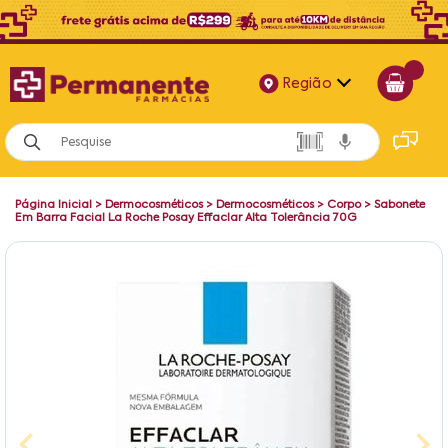
Região
Alagoas
Bahia
Página Inicial
>
Dermocosméticos
>
Dermocosméticos
>
Corpo
>
Sabonete
Paraíba
Em Barra Facial La Roche Posay Effaclar Alta Tolerância 70G
Pernambuco