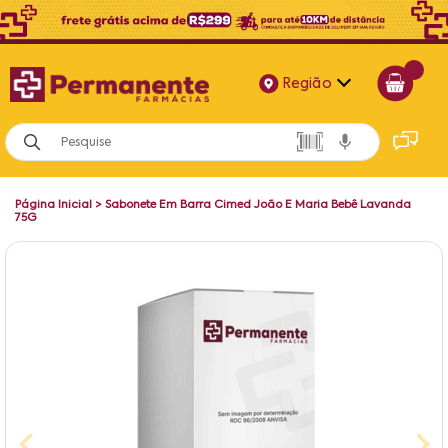
Região
Alagoas
Bahia
Página Inicial
>
Sabonete Em Barra Cimed João E Maria Bebê Lavanda
Paraíba
75G
Pernambuco