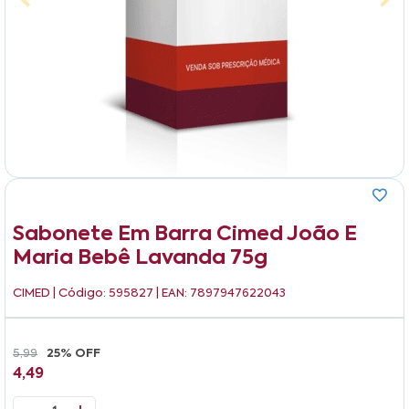
Sabonete Em Barra Cimed João E
Maria Bebê Lavanda 75g
CIMED
| Código: 595827 | EAN: 7897947622043
5,99
25% OFF
4,49