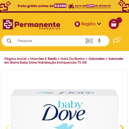
Região
Alagoas
Bahia
Página Inicial
>
Mamães E Bebês
>
Hora Do Banho
>
Sabonetes
>
Sabonete
Paraíba
em Barra Baby Dove Hidratação Enriquecida 75 GR
Pernambuco