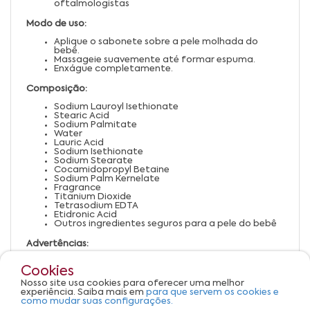
oftalmologistas
Modo de uso:
Aplique o sabonete sobre a pele molhada do
bebê.
Massageie suavemente até formar espuma.
Enxágue completamente.
Composição:
Sodium Lauroyl Isethionate
Stearic Acid
Sodium Palmitate
Water
Lauric Acid
Sodium Isethionate
Sodium Stearate
Cocamidopropyl Betaine
Sodium Palm Kernelate
Fragrance
Titanium Dioxide
Tetrasodium EDTA
Etidronic Acid
Outros ingredientes seguros para a pele do bebê
Advertências:
Uso externo. Não ingerir.
Cookies
Evite contato com os olhos.
Suspenda o uso em caso de irritação.
Nosso site usa cookies para oferecer uma melhor
Mantenha fora do alcance de crianças.
experiência. Saiba mais em
para que servem os cookies e
Armazene em local fresco e seco.
como mudar suas configurações.