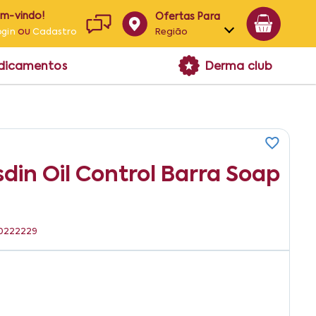
em-vindo!
Ofertas Para
ou
Região
ogin
Cadastro
Alagoas
edicamentos
Derma club
Bahia
Paraíba
Pernambuco
din Oil Control Barra Soap
20222229