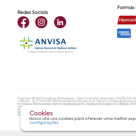
Formas
Redes Sociais
Copyright ©? 2021 Farmácias Permanente - Todos os direitos reservados. RAZÃO SOCIA
- Maceió - AL| CEP:57.051-000 Farmacêutica Responsável: Maria Cristiene de Oliveira A
Farmácias Permanente | Horário de Atendimento: De Segunda à Sexta das 8h00 às 17h
site não devem ser utilizadas para automedicação e, de forma alguma, substituem as
diagnosticar problemas de saúde e prescrever o tratamento adequado. Se os sintoma
tecnologias mais avançadas de proteção de dados, para que você possa realizar suas
Cookies
Farmácias Permanente. Todos os pedidos efetuados estão sujeitos à confirmação da d
Nosso site usa cookies para oferecer uma melhor exp
configurações.