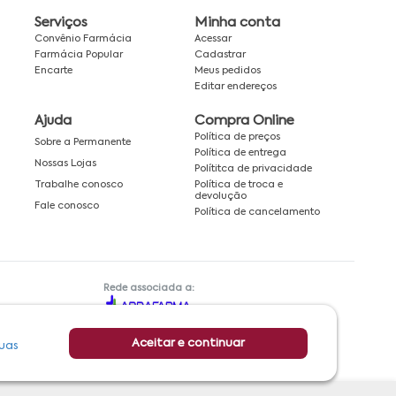
Serviços
Minha conta
Convênio Farmácia
Acessar
Farmácia Popular
Cadastrar
Encarte
Meus pedidos
Editar endereços
Ajuda
Compra Online
Política de preços
Sobre a Permanente
Política de entrega
Nossas Lojas
Polítitca de privacidade
Política de troca e
Trabalhe conosco
devolução
Fale conosco
Política de cancelamento
Rede associada a:
Aceitar e continuar
uas