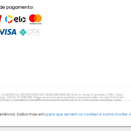
 de pagamento:
L | COMERCIAL DRUGSTORE|CNPJ: 05.230.009/0009-60 | End: Av. Tomas Espindola nº 630 - Farol
lves, CRF/AL Nº 2558 OBS: Preços exclusivos para produtos comercializados na Loja Virtual da
30 Email:
suporteecommerce@farmaciapermanente.com.br
. As informações presentes neste
 orientações de um profissional da área médica. Apenas o médico está capacitado para
s persistirem, um médico deve ser consultado. A Farmácia Permanente trabalha com as
 compras com tranquilidade. A privacidade e a segurança dos clientes são compromissos da
isponibilidade de produto em nosso estoque.
eriência. Saiba mais em
para que servem os cookies e como mudar s