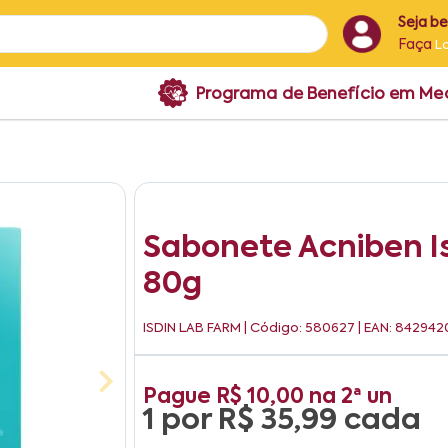
Seja b
Faça
L
Programa de Benefício em M
Sabonete Acniben Is
80g
ISDIN LAB FARM
| Código: 580627 | EAN: 84294
Pague
R$ 10,00
na
2ª un
1 por
R$ 35,99
cada