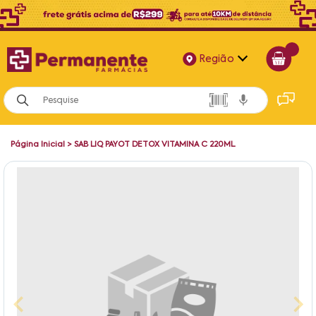
Região
Alagoas
Bahia
Página Inicial
>
SAB LIQ PAYOT DETOX VITAMINA C 220ML
Paraíba
Pernambuco