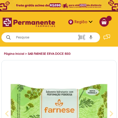
Região
Alagoas
Bahia
Página Inicial
>
SAB FARNESE ERVA DOCE 85G
Paraíba
Pernambuco