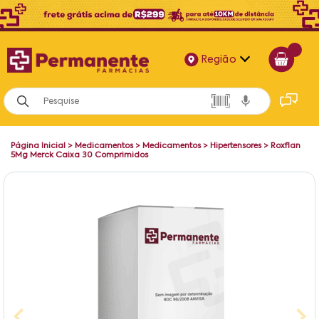
Região
Alagoas
Bahia
Página Inicial
>
Medicamentos
>
Medicamentos
>
Hipertensores
>
Roxflan
Paraíba
5Mg Merck Caixa 30 Comprimidos
Pernambuco