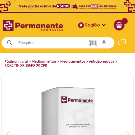
Região
Alagoas
Bahia
Página Inicial
>
Medicamentos
>
Medicamentos
>
Antidepressivos
>
Paraíba
ROXETIN XR 25MG 30CPR
Pernambuco