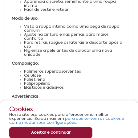
Aparência discreta, semelhante a uma roupa
íntima
Fácil de vestir e retirar
Modo de uso:
Vista a roupa íntima como uma peça de roupa
comum
Ajuste na cintura e nas pernas para maior
conforto
Para retirar, rasgue as laterais e descarte após o
uso
Higienize a pele antes de colocar uma nova
unidade
Composição:
Polímeros superabsorventes
Celulose
Polietileno
Polipropileno
Elásticos e adesivos
Advertências:
Mantenha fora do alcance de crianças quando
não estiver em uso
Cookies
Em caso de irritação na pele, suspenda o uso e
Nosso site usa cookies para oferecer uma melhor
consulte um médico
experiência. Saiba mais em
para que servem os cookies e
Armazene em local seco e fresco
como mudar suas configurações.
Aceitar e continuar