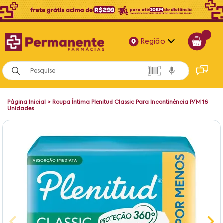
Região
Alagoas
Bahia
Página Inicial
>
Roupa Íntima Plenitud Classic Para Incontinência P/M 16
Paraíba
Unidades
Pernambuco