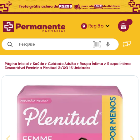
Região
Alagoas
Bahia
Página Inicial
>
Saúde
>
Cuidado Adulto
>
Roupa Íntima
>
Roupa Íntima
Paraíba
Descartável Feminina Plenitud G/XG 16 Unidades
Pernambuco