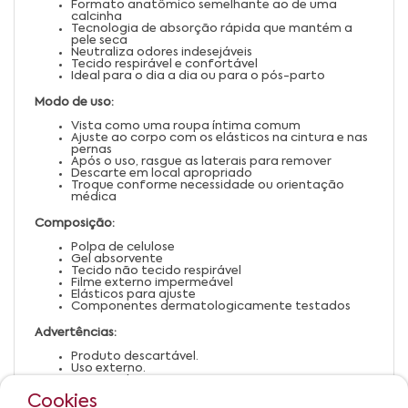
Formato anatômico semelhante ao de uma
calcinha
Tecnologia de absorção rápida que mantém a
pele seca
Neutraliza odores indesejáveis
Tecido respirável e confortável
Ideal para o dia a dia ou para o pós-parto
Modo de uso:
Vista como uma roupa íntima comum
Ajuste ao corpo com os elásticos na cintura e nas
pernas
Após o uso, rasgue as laterais para remover
Descarte em local apropriado
Troque conforme necessidade ou orientação
médica
Composição:
Polpa de celulose
Gel absorvente
Tecido não tecido respirável
Filme externo impermeável
Elásticos para ajuste
Componentes dermatologicamente testados
Advertências:
Produto descartável.
Uso externo.
Não reutilizar.
Armazenar em local seco, fresco e ao abrigo da
Cookies
luz.