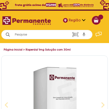
Região
Alagoas
Bahia
Página Inicial
>
Risperdal 1mg Solução com 30ml
Paraíba
Pernambuco