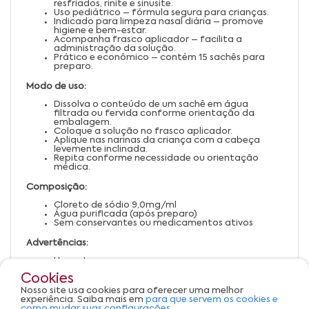
resfriados, rinite e sinusite.
Uso pediátrico – fórmula segura para crianças.
Indicado para limpeza nasal diária – promove
higiene e bem-estar.
Acompanha frasco aplicador – facilita a
administração da solução.
Prático e econômico – contém 15 sachês para
preparo.
Modo de uso:
Dissolva o conteúdo de um sachê em água
filtrada ou fervida conforme orientação da
embalagem.
Coloque a solução no frasco aplicador.
Aplique nas narinas da criança com a cabeça
levemente inclinada.
Repita conforme necessidade ou orientação
médica.
Composição:
Cloreto de sódio 9,0mg/ml
Água purificada (após preparo)
Sem conservantes ou medicamentos ativos
Advertências:
Uso externo.
Manter fora do alcance de crianças.
Cookies
Não reutilizar solução preparada após 24 horas.
Armazenar os sachês em local seco e fresco.
Nosso site usa cookies para oferecer uma melhor
Em caso de irritação ou persistência dos
experiência. Saiba mais em
para que servem os cookies e
sintomas, procurar orientação médica.
como mudar suas configurações.