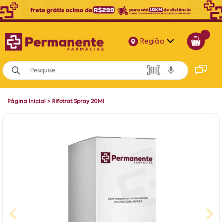
Região
Alagoas
Bahia
Página Inicial
>
Rifotrat Spray 20Ml
Paraíba
Pernambuco