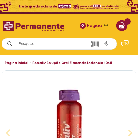
Região
Alagoas
Bahia
Página Inicial
>
Ressaliv Solução Oral Flaconete Melancia 10Ml
Paraíba
Pernambuco