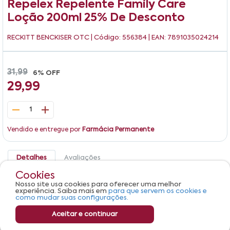
Repelex Repelente Family Care
Loção 200ml 25% De Desconto
RECKITT BENCKISER OTC
| Código: 556384 | EAN: 7891035024214
31,99
6% OFF
29,99
1
Vendido e entregue por
Farmácia Permanente
Detalhes
Avaliações
Cookies
Repelente Loção Suave Repelex Frasco 200ml Grátis
Nosso site usa cookies para oferecer uma melhor
25% de Desconto
experiência. Saiba mais em
para que servem os cookies e
como mudar suas configurações.
Aceitar e continuar
Adicionar