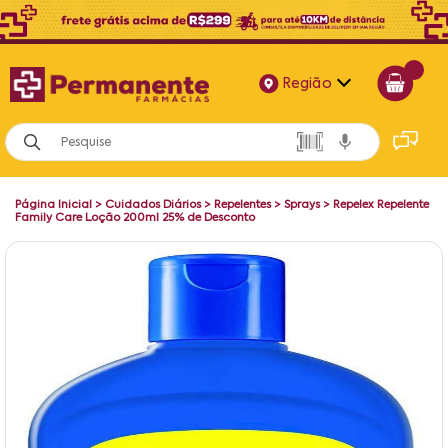
Região
Alagoas
Bahia
Página Inicial
>
Cuidados Diários
>
Repelentes
>
Sprays
>
Repelex Repelente
Paraíba
Family Care Loção 200ml 25% de Desconto
Pernambuco