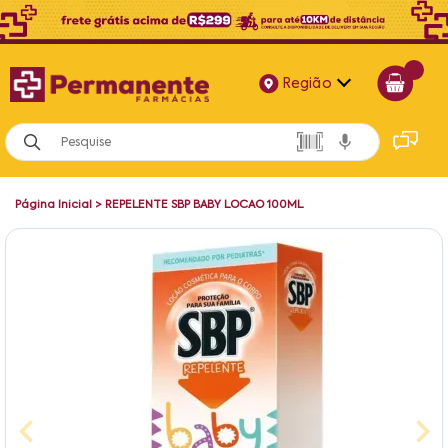
Região
Alagoas
Bahia
Página Inicial
>
REPELENTE SBP BABY LOCAO 100ML
Paraíba
Pernambuco