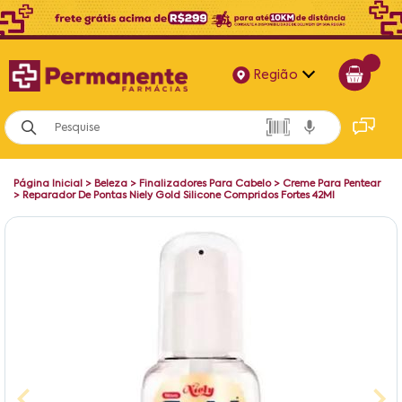
Região
Alagoas
Bahia
Página Inicial
>
Beleza
>
Finalizadores Para Cabelo
>
Creme Para Pentear
Paraíba
>
Reparador De Pontas Niely Gold Silicone Compridos Fortes 42Ml
Pernambuco