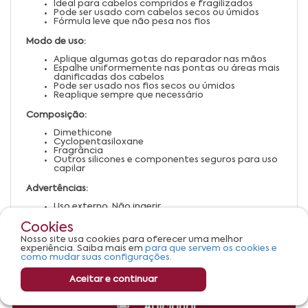
Ideal para cabelos compridos e fragilizados
Pode ser usado com cabelos secos ou úmidos
Fórmula leve que não pesa nos fios
Modo de uso:
Aplique algumas gotas do reparador nas mãos
Espalhe uniformemente nas pontas ou áreas mais
danificadas dos cabelos
Pode ser usado nos fios secos ou úmidos
Reaplique sempre que necessário
Composição:
Dimethicone
Cyclopentasiloxane
Fragrância
Outros silicones e componentes seguros para uso
capilar
Advertências:
Uso externo. Não ingerir
Evite contato com os olhos. Em caso de contato,
enxágue com água abundante
Cookies
Suspenda o uso em caso de irritação ou alergia
Nosso site usa cookies para oferecer uma melhor
Mantenha fora do alcance de crianças
experiência. Saiba mais em
para que servem os cookies e
Armazene em local fresco, seco e ao abrigo da luz
como mudar suas configurações.
Aceitar e continuar
Adicionar