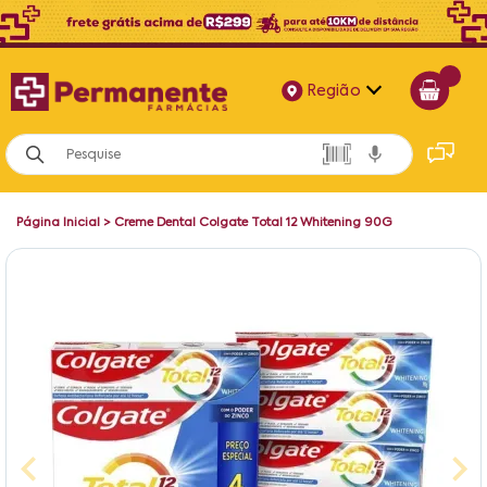
Região
Alagoas
Bahia
Página Inicial
>
Creme Dental Colgate Total 12 Whitening 90G
Paraíba
Pernambuco