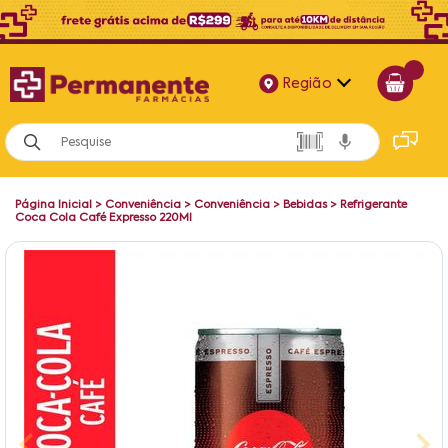
Região
Alagoas
Bahia
Página Inicial
>
Conveniência
>
Conveniência
>
Bebidas
>
Refrigerante
Paraíba
Coca Cola Café Expresso 220Ml
Pernambuco