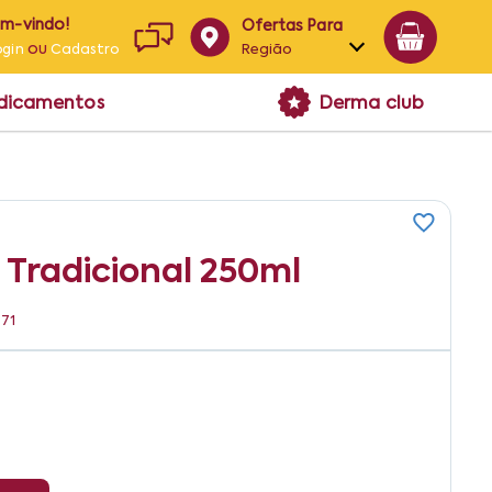
em-vindo!
Ofertas Para
ou
Região
ogin
Cadastro
Alagoas
edicamentos
Derma club
Bahia
Paraíba
Pernambuco
 Tradicional 250ml
771