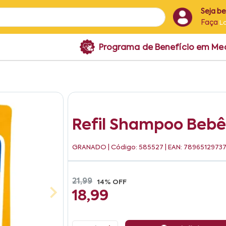
Seja b
Faça
L
Programa de Benefício em M
Refil Shampoo Bebê
GRANADO
| Código: 585527 | EAN: 7896512973
21,99
14% OFF
18,99