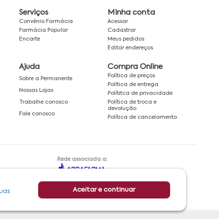
Serviços
Minha conta
Convênio Farmácia
Acessar
Farmácia Popular
Cadastrar
Encarte
Meus pedidos
Editar endereços
Ajuda
Compra Online
Política de preços
Sobre a Permanente
Política de entrega
Nossas Lojas
Polítitca de privacidade
Política de troca e
Trabalhe conosco
devolução
Fale conosco
Política de cancelamento
Rede associada a:
Aceitar e continuar
uas