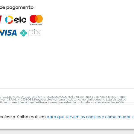
 de pagamento:
L | COMERCIAL DRUGSTORE|CNPJ: 05.230.009/0009-60 | End: Av. Tomas Espindola nº 630 - Farol
lves, CRF/AL Nº 2558 OBS: Preços exclusivos para produtos comercializados na Loja Virtual da
30 Email:
suporteecommerce@farmaciapermanente.com.br
. As informações presentes neste
 orientações de um profissional da área médica. Apenas o médico está capacitado para
s persistirem, um médico deve ser consultado. A Farmácia Permanente trabalha com as
 compras com tranquilidade. A privacidade e a segurança dos clientes são compromissos da
isponibilidade de produto em nosso estoque.
eriência. Saiba mais em
para que servem os cookies e como mudar s