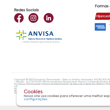
Formas
Redes Sociais
Copyright ©? 2021 Farmácias Permanente - Todos os direitos reservados. RAZÃO SOCIA
- Maceió - AL| CEP:57.051-000 Farmacêutica Responsável: Maria Cristiene de Oliveira A
Farmácias Permanente | Horário de Atendimento: De Segunda à Sexta das 8h00 às 17h
site não devem ser utilizadas para automedicação e, de forma alguma, substituem as
diagnosticar problemas de saúde e prescrever o tratamento adequado. Se os sintoma
tecnologias mais avançadas de proteção de dados, para que você possa realizar suas
Cookies
Farmácias Permanente. Todos os pedidos efetuados estão sujeitos à confirmação da d
Nosso site usa cookies para oferecer uma melhor exp
configurações.