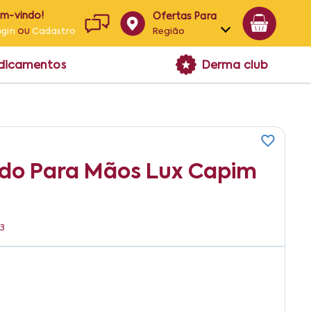
em-vindo!
Ofertas Para
ou
Região
ogin
Cadastro
Alagoas
edicamentos
Derma club
Bahia
Paraíba
Pernambuco
uido Para Mãos Lux Capim
43