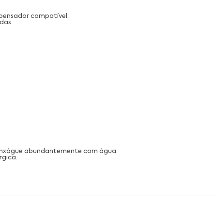
spensador compatível.
das.
, enxágue abundantemente com água.
rgica.