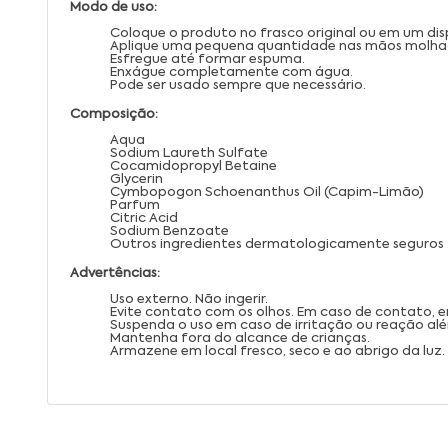
Modo de uso:
Coloque o produto no frasco original ou em um di
Aplique uma pequena quantidade nas mãos molha
Esfregue até formar espuma.
Enxágue completamente com água.
Pode ser usado sempre que necessário.
Composição:
Aqua
Sodium Laureth Sulfate
Cocamidopropyl Betaine
Glycerin
Cymbopogon Schoenanthus Oil (Capim-Limão)
Parfum
Citric Acid
Sodium Benzoate
Outros ingredientes dermatologicamente seguros
Advertências:
Uso externo. Não ingerir.
Evite contato com os olhos. Em caso de contato
Suspenda o uso em caso de irritação ou reação alé
Mantenha fora do alcance de crianças.
Armazene em local fresco, seco e ao abrigo da luz.