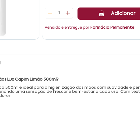
1
Adicionar
Vendido e entregue por
Farmácia Permanente
l
 Mãos Lux Capim Limão 500ml?
ão 500ml é ideal para a higienização das mãos com suavidade e p
onando uma sensação de frescor e bem-estar a cada uso. Com tex
dores.