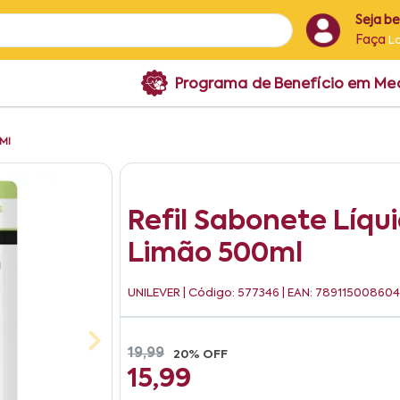
Seja b
Faça
L
Programa de Benefício em M
0Ml
Refil Sabonete Líq
Limão 500ml
UNILEVER
| Código: 577346 | EAN: 78911500860
19,99
20% OFF
15,99