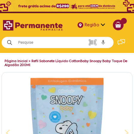
Região
Alagoas
Bahia
Página Inicial
>
Refil Sabonete Líquido CottonBaby Snoopy Baby Toque De
Paraíba
Algodão 200Ml
Pernambuco