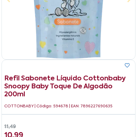
Refil Sabonete Líquido Cottonbaby
Snoopy Baby Toque De Algodão
200ml
COTTONBABY
| Código: 594678 | EAN: 7896227690635
11,49
10,99