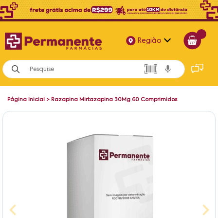
Região
Alagoas
Bahia
Página Inicial
>
Razapina Mirtazapina 30Mg 60 Comprimidos
Paraíba
Pernambuco