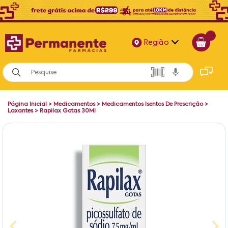
Região
Alagoas
Bahia
Página Inicial
>
Medicamentos
>
Medicamentos Isentos De Prescrição
>
Paraíba
Laxantes
>
Rapilax Gotas 30Ml
Pernambuco