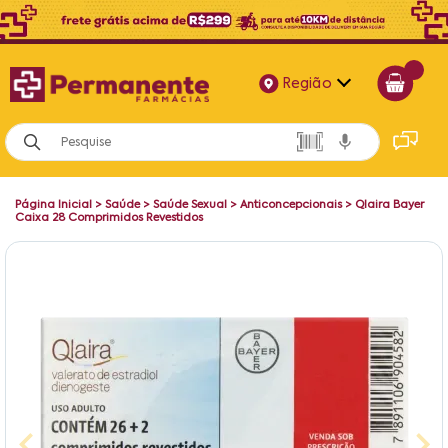
Região
Alagoas
Bahia
Página Inicial
>
Saúde
>
Saúde Sexual
>
Anticoncepcionais
>
Qlaira Bayer
Paraíba
Caixa 28 Comprimidos Revestidos
Pernambuco