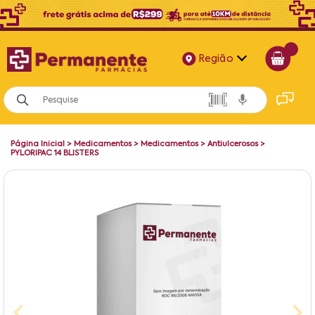
Região
Alagoas
Bahia
Página Inicial
>
Medicamentos
>
Medicamentos
>
Antiulcerosos
>
Paraíba
PYLORIPAC 14 BLISTERS
Pernambuco