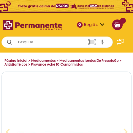
Região
Alagoas
Bahia
Página Inicial
>
Medicamentos
>
Medicamentos Isentos De Prescrição
>
Paraíba
Antidiarréicos
>
Provance Aché 10 Comprimidos
Pernambuco