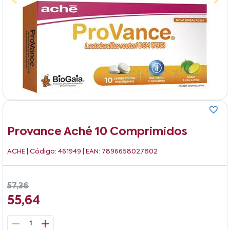
Provance Aché 10 Comprimidos
ACHE
| Código: 461949 | EAN: 7896658027802
57,36
55,64
1