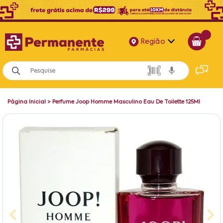
Região
Alagoas
Bahia
Página Inicial
>
Perfume Joop Homme Masculino Eau De Toilette 125Ml
Paraíba
Pernambuco