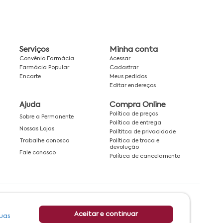
Serviços
Minha conta
Convênio Farmácia
Acessar
Farmácia Popular
Cadastrar
Encarte
Meus pedidos
Editar endereços
Ajuda
Compra Online
Política de preços
Sobre a Permanente
Política de entrega
Nossas Lojas
Polítitca de privacidade
Política de troca e
Trabalhe conosco
devolução
Fale conosco
Política de cancelamento
Rede associada a:
Aceitar e continuar
uas