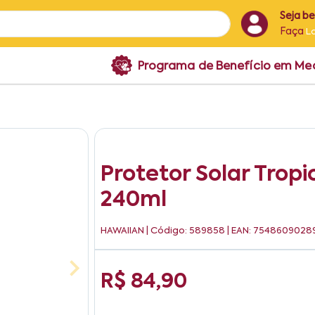
Seja b
Faça
L
Programa de Benefício em M
Protetor Solar Trop
240ml
HAWAIIAN
| Código: 589858 | EAN: 7548609028
R$ 84,90