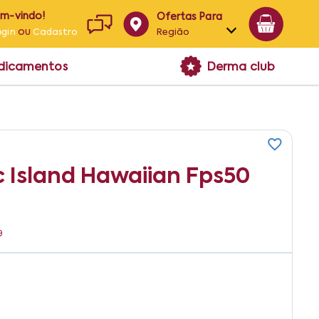
em-vindo!
Ofertas Para
ou
Região
ogin
Cadastro
Alagoas
edicamentos
Derma club
Bahia
Paraíba
Pernambuco
ic Island Hawaiian Fps50
9