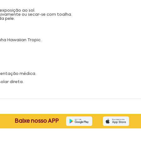
exposição ao sol.
ssivamente ou secar-se com toalha.
a pele.
inha Hawaiian Tropic.
orientação médica.
olar direta.
Baixe nosso APP