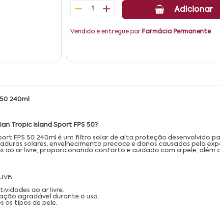
1
Adicionar
Vendido e entregue por
Farmácia Permanente
 50 240ml
ian Tropic Island Sport FPS 50?
port FPS 50 240ml é um filtro solar de alta proteção desenvolvido p
aduras solares, envelhecimento precoce e danos causados pela expos
 ao ar livre, proporcionando conforto e cuidado com a pele, além 
 UVB.
ividades ao ar livre.
sação agradável durante o uso.
os tipos de pele.