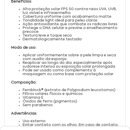
Benefícios:
Alta proteção solar FPS 50 contra raios UVA, UVB,
luz visível e infravermelho
Cobertura uniforme com acabamento matte
Tonalidade light ideal para peles claras
Ação antioxidante que combate os radicais livres
Protege o DNA celular e previne o envelhecimento
precoce
Textura leve e toque seco
Dermatologicamente testado
Modo de uso:
Aplicar uniformemente sobre a pele limpa e seca
com auxílio da esponja
Reaplicar ao longo do dia, especialmente após
sudorese intensa ou exposição solar prolongada
Pode ser usado como complemento à
maquiagem ou como base com proteção solar
Composição:
Fernblock® (extrato de Polypodium leucotomos)
Filtros solares físicos e químicos
Vitamina E
Óxidos de ferro (pigmentos)
Sem parabenos
Advertências:
Uso externo
Evitar contato com os olhos. Em caso de contato,
enxaguar abundantemente