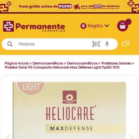
Região
Alagoas
Bahia
Página Inicial
>
Dermocosméticos
>
Dermocosméticos
>
Protetores Solares
>
Paraíba
Protetor Solar Pó Compacto Heliocare Max Defense Light Fps50 10G
Pernambuco