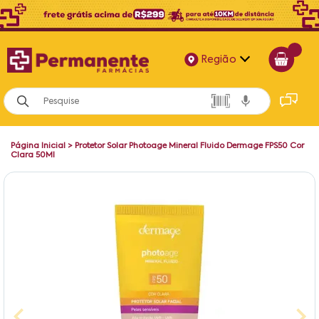
Região
Alagoas
Bahia
Página Inicial
>
Protetor Solar Photoage Mineral Fluido Dermage FPS50 Cor
Paraíba
Clara 50Ml
Pernambuco